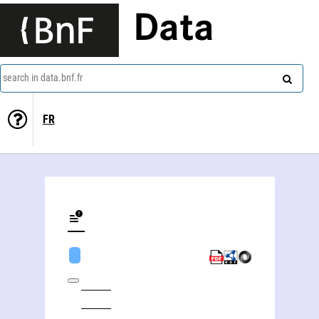
Data
search in data.bnf.fr
FR