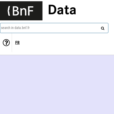
Data
search in data.bnf.fr
FR