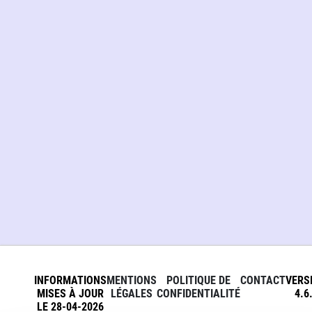
INFORMATIONS
MENTIONS
POLITIQUE DE
CONTACT
VERS
MISES À JOUR
LÉGALES
CONFIDENTIALITÉ
4.6
LE 28-04-2026