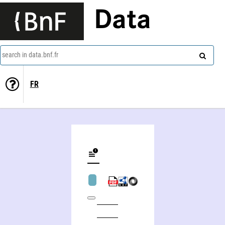
Data
search in data.bnf.fr
FR