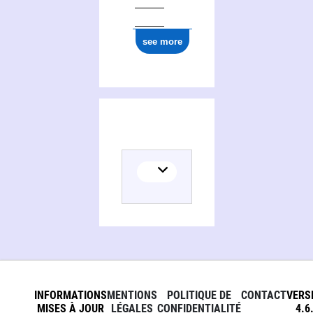
see more
INFORMATIONS
MENTIONS
POLITIQUE DE
CONTACT
VERS
MISES À JOUR
LÉGALES
CONFIDENTIALITÉ
4.6