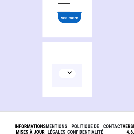
see more
INFORMATIONS
MENTIONS
POLITIQUE DE
CONTACT
VERS
MISES À JOUR
LÉGALES
CONFIDENTIALITÉ
4.6