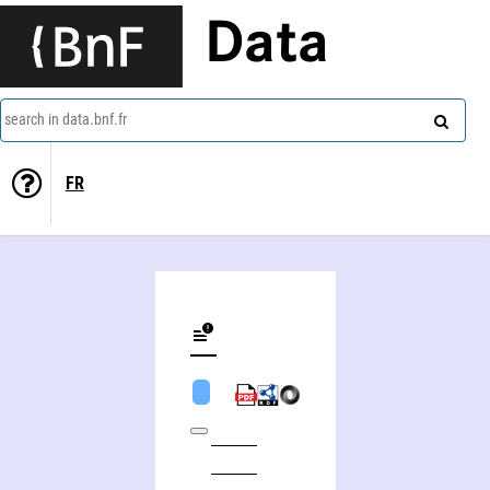
Data
search in data.bnf.fr
FR