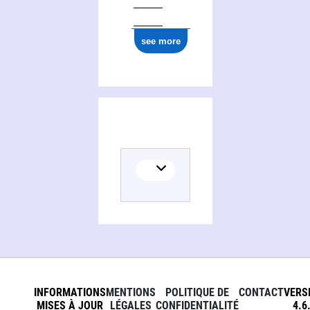
0000 0000 4675 7798
see more
INFORMATIONS
MENTIONS
POLITIQUE DE
CONTACT
VERS
MISES À JOUR
LÉGALES
CONFIDENTIALITÉ
4.6