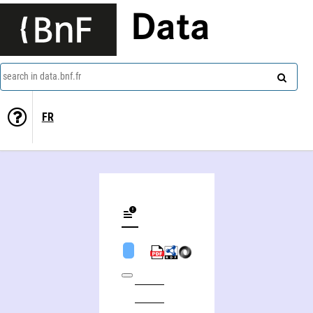
Data
search in data.bnf.fr
FR