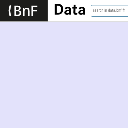
Data
search in data.bnf.fr