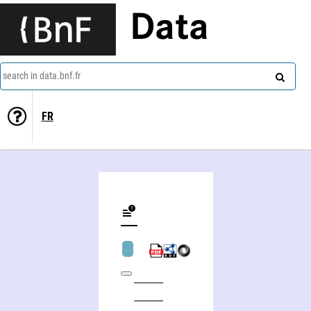
Data
search in data.bnf.fr
FR