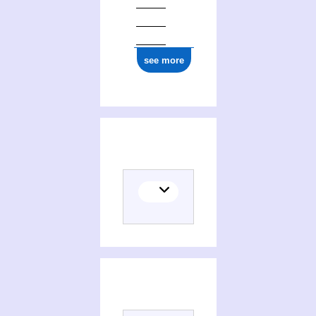
ark:/12148/cb165745777
see more