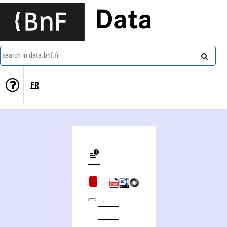
Data
search in data.bnf.fr
FR