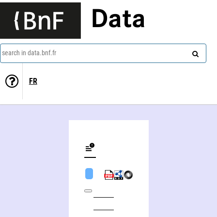
Data
search in data.bnf.fr
FR