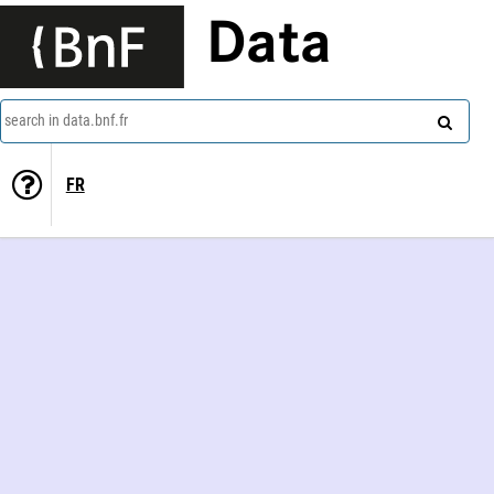
Data
search in data.bnf.fr
FR