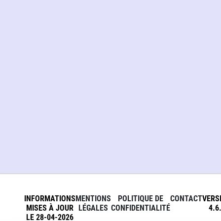
INFORMATIONS
MENTIONS
POLITIQUE DE
CONTACT
VERS
MISES À JOUR
LÉGALES
CONFIDENTIALITÉ
4.6
LE 28-04-2026