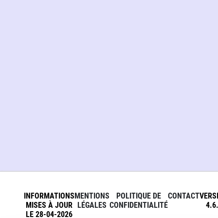
INFORMATIONS
MENTIONS
POLITIQUE DE
CONTACT
VERS
MISES À JOUR
LÉGALES
CONFIDENTIALITÉ
4.6
LE 28-04-2026