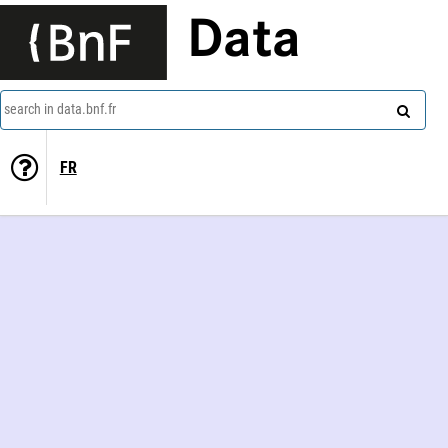
Data
search in data.bnf.fr
FR