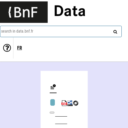
Data
search in data.bnf.fr
FR