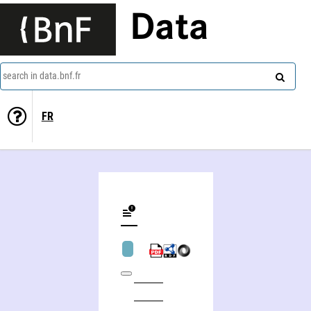
Data
search in data.bnf.fr
FR