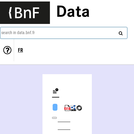
Data
search in data.bnf.fr
FR