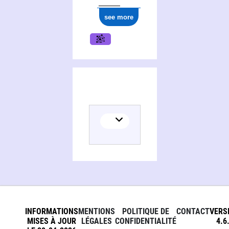
see more
INFORMATIONS
MENTIONS
POLITIQUE DE
CONTACT
VERS
MISES À JOUR
LÉGALES
CONFIDENTIALITÉ
4.6