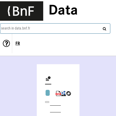
Data
search in data.bnf.fr
FR