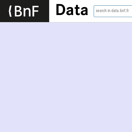
Data
search in data.bnf.fr