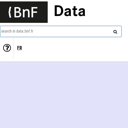
Data
search in data.bnf.fr
FR