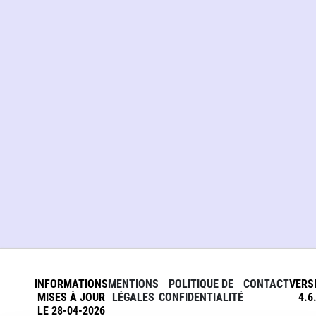
INFORMATIONS
MENTIONS
POLITIQUE DE
CONTACT
VERS
MISES À JOUR
LÉGALES
CONFIDENTIALITÉ
4.6
LE 28-04-2026