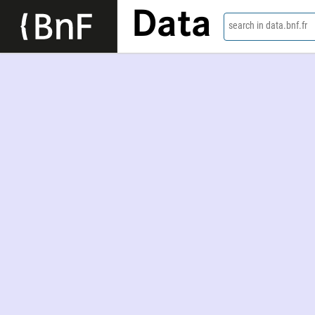
Data
search in data.bnf.fr