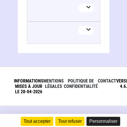
INFORMATIONS
MENTIONS
POLITIQUE DE
CONTACT
VERS
MISES À JOUR
LÉGALES
CONFIDENTIALITÉ
4.6
LE 28-04-2026
Tout accepter
Tout refuser
Personnaliser