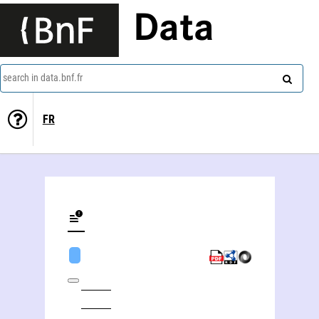
Data
search in data.bnf.fr
FR