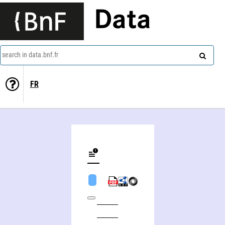
Data
search in data.bnf.fr
FR