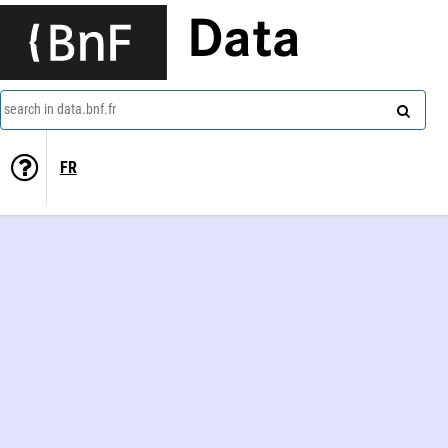
Data
search in data.bnf.fr
FR