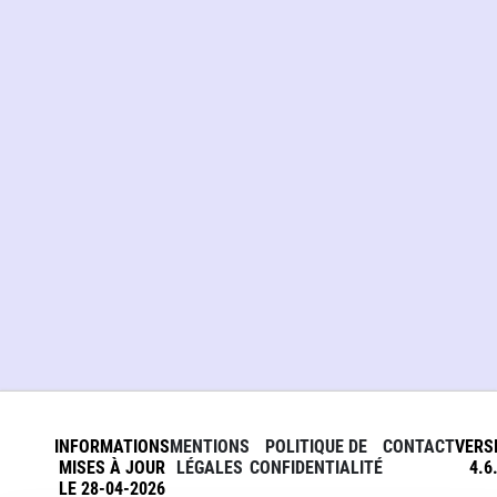
INFORMATIONS
MENTIONS
POLITIQUE DE
CONTACT
VERS
MISES À JOUR
LÉGALES
CONFIDENTIALITÉ
4.6
LE 28-04-2026