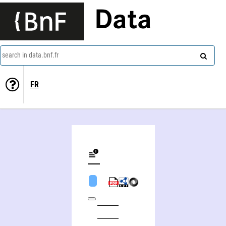
Data
search in data.bnf.fr
FR