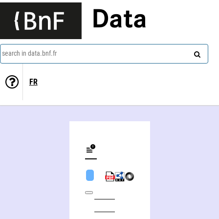
Data
search in data.bnf.fr
FR