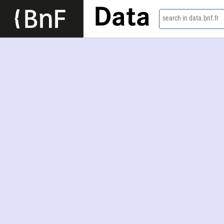
Data
search in data.bnf.fr