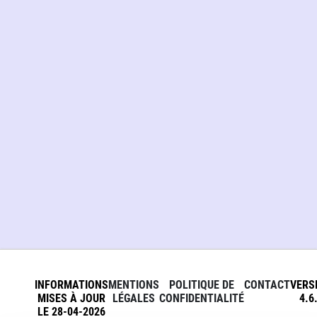
INFORMATIONS
MENTIONS
POLITIQUE DE
CONTACT
VERS
MISES À JOUR
LÉGALES
CONFIDENTIALITÉ
4.6
LE 28-04-2026