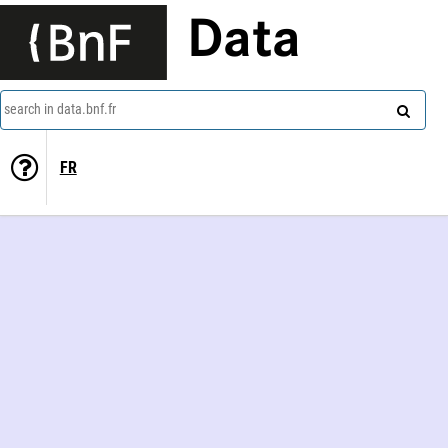
Data
search in data.bnf.fr
FR