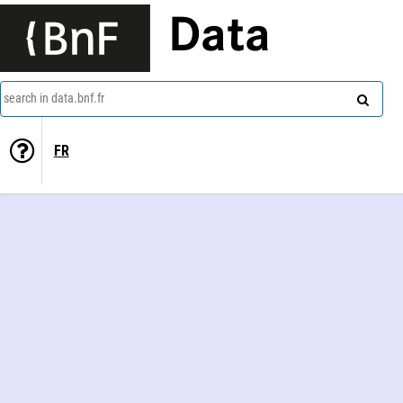
Data
search in data.bnf.fr
FR