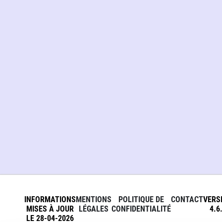
INFORMATIONS
MENTIONS
POLITIQUE DE
CONTACT
VERS
MISES À JOUR
LÉGALES
CONFIDENTIALITÉ
4.6
LE 28-04-2026