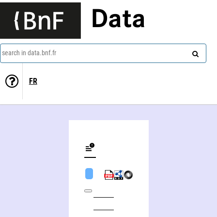
Data
search in data.bnf.fr
FR