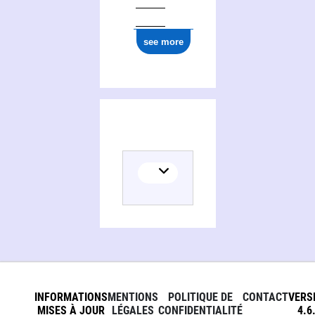
see more
INFORMATIONS
MENTIONS
POLITIQUE DE
CONTACT
VERS
MISES À JOUR
LÉGALES
CONFIDENTIALITÉ
4.6