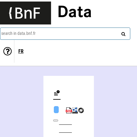
Data
search in data.bnf.fr
FR