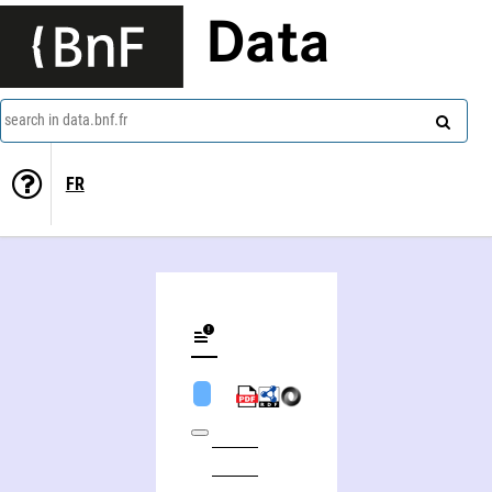
Data
search in data.bnf.fr
FR