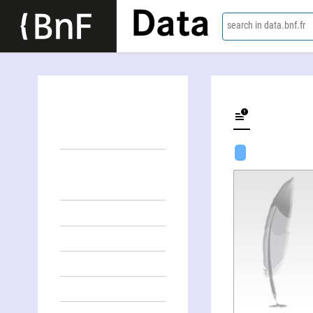
Data
search in data.bnf.fr