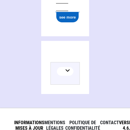
see more
INFORMATIONS
MENTIONS
POLITIQUE DE
CONTACT
VERS
MISES À JOUR
LÉGALES
CONFIDENTIALITÉ
4.6