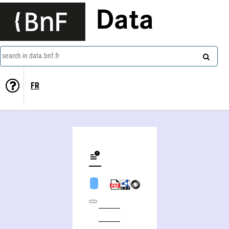
Data
search in data.bnf.fr
FR