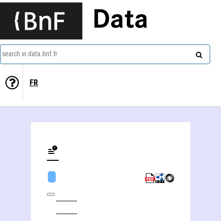
Data
search in data.bnf.fr
FR