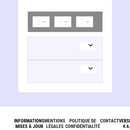
INFORMATIONS
MENTIONS
POLITIQUE DE
CONTACT
VERS
MISES À JOUR
LÉGALES
CONFIDENTIALITÉ
4.6