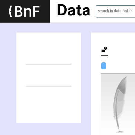
Data
search in data.bnf.fr