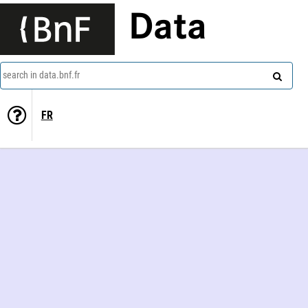
Data
search in data.bnf.fr
FR