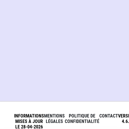
INFORMATIONS
MENTIONS
POLITIQUE DE
CONTACT
VERS
MISES À JOUR
LÉGALES
CONFIDENTIALITÉ
4.6
LE 28-04-2026