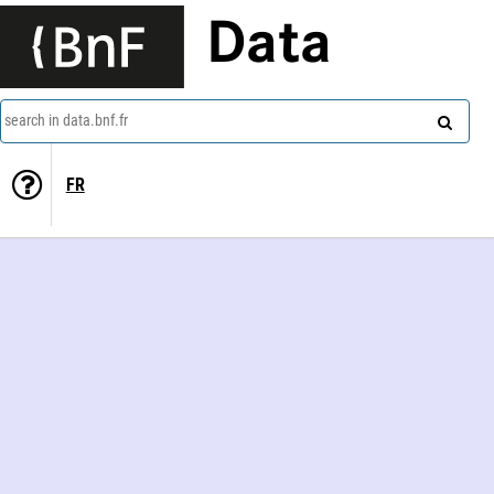
Data
search in data.bnf.fr
FR