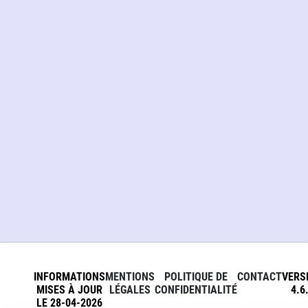
INFORMATIONS
MENTIONS
POLITIQUE DE
CONTACT
VERS
MISES À JOUR
LÉGALES
CONFIDENTIALITÉ
4.6
LE 28-04-2026