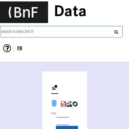
Data
search in data.bnf.fr
FR