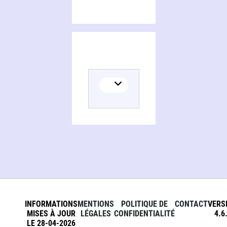
INFORMATIONS
MENTIONS
POLITIQUE DE
CONTACT
VERS
MISES À JOUR
LÉGALES
CONFIDENTIALITÉ
4.6
LE 28-04-2026