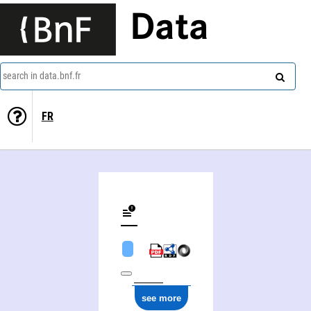
Data
search in data.bnf.fr
FR
see more