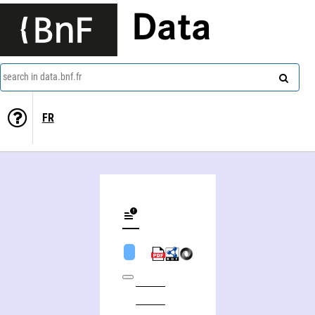
Data
search in data.bnf.fr
FR