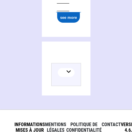
see more
INFORMATIONS
MENTIONS
POLITIQUE DE
CONTACT
VERS
MISES À JOUR
LÉGALES
CONFIDENTIALITÉ
4.6