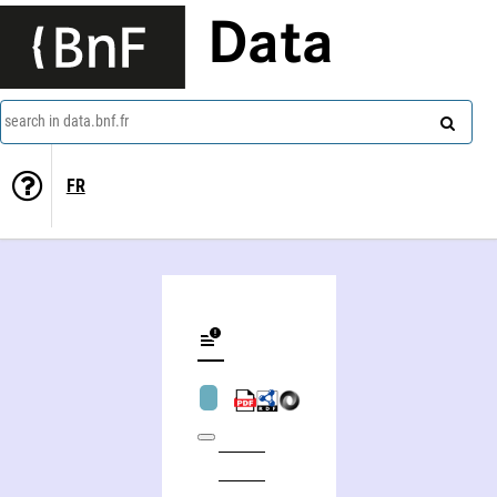
Data
search in data.bnf.fr
FR