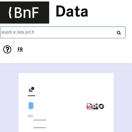
Data
search in data.bnf.fr
FR