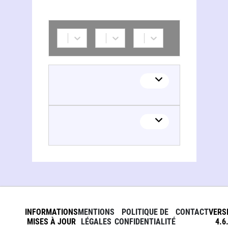
INFORMATIONS
MENTIONS
POLITIQUE DE
CONTACT
VERS
MISES À JOUR
LÉGALES
CONFIDENTIALITÉ
4.6