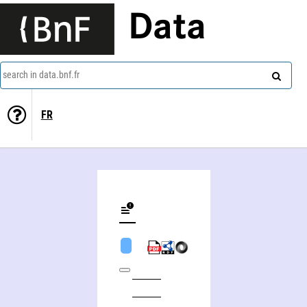
Data
search in data.bnf.fr
FR