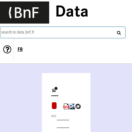
Data
search in data.bnf.fr
FR