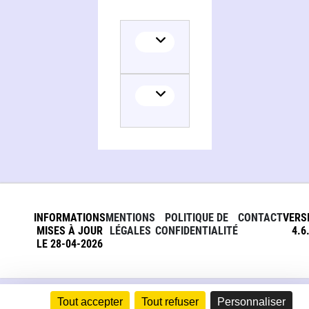
INFORMATIONS
MENTIONS
POLITIQUE DE
CONTACT
VERS
MISES À JOUR
LÉGALES
CONFIDENTIALITÉ
4.6
LE 28-04-2026
Tout accepter
Tout refuser
Personnaliser