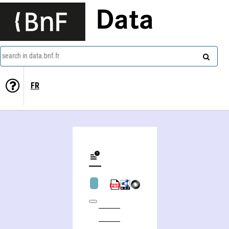
Data
search in data.bnf.fr
FR