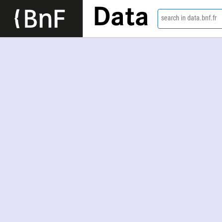
Data
search in data.bnf.fr