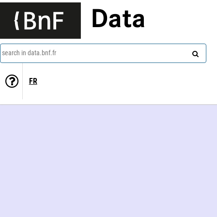
Data
search in data.bnf.fr
FR