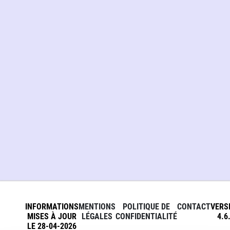
INFORMATIONS
MENTIONS
POLITIQUE DE
CONTACT
VERS
MISES À JOUR
LÉGALES
CONFIDENTIALITÉ
4.6
LE 28-04-2026