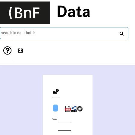
Data
search in data.bnf.fr
FR