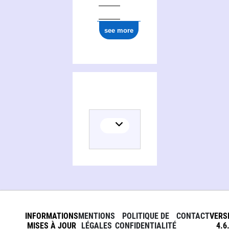
see more
INFORMATIONS
MENTIONS
POLITIQUE DE
CONTACT
VERS
MISES À JOUR
LÉGALES
CONFIDENTIALITÉ
4.6