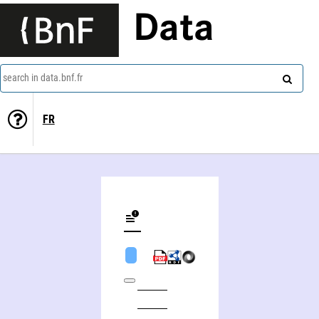
Data
search in data.bnf.fr
FR