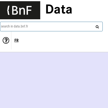
Data
search in data.bnf.fr
FR