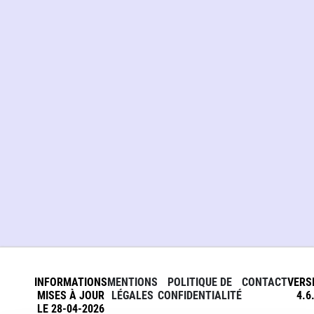
INFORMATIONS
MENTIONS
POLITIQUE DE
CONTACT
VERS
MISES À JOUR
LÉGALES
CONFIDENTIALITÉ
4.6
LE 28-04-2026