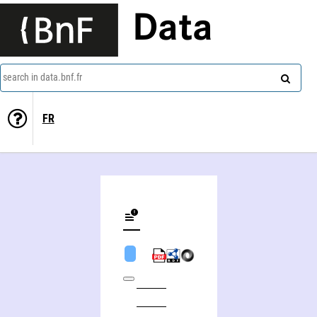
Data
search in data.bnf.fr
FR