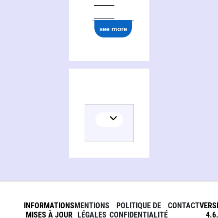
see more
Activities of Zachary Cohen
INFORMATIONS
MENTIONS
POLITIQUE DE
CONTACT
VERS
MISES À JOUR
LÉGALES
CONFIDENTIALITÉ
4.6